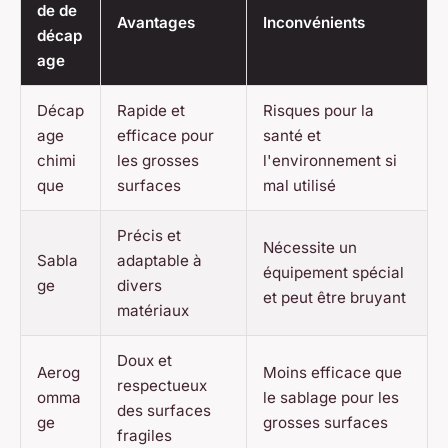
de de
Avantages
Inconvénients
décap
age
Décap
Rapide et
Risques pour la
age
efficace pour
santé et
chimi
les grosses
l'environnement si
que
surfaces
mal utilisé
Précis et
Nécessite un
Sabla
adaptable à
équipement spécial
ge
divers
et peut être bruyant
matériaux
Doux et
Aerog
Moins efficace que
respectueux
omma
le sablage pour les
des surfaces
ge
grosses surfaces
fragiles