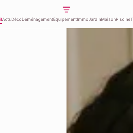
l
Actu
Déco
Déménagement
Équipement
Immo
Jardin
Maison
Piscine
T