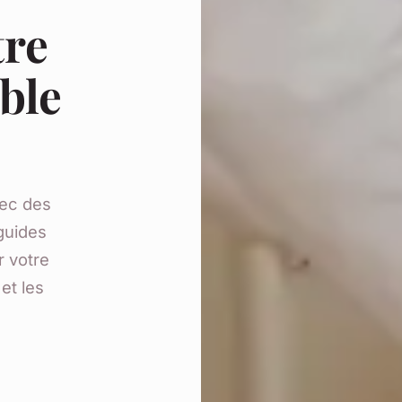
tre
ble
ec des
guides
r votre
 et les