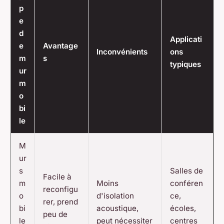
p
e
d
Applicati
e
Avantage
Inconvénients
ons
m
s
typiques
ur
m
o
bi
le
M
ur
s
Salles de
Facile à
m
Moins
conféren
reconfigu
o
d'isolation
ce,
rer, prend
bi
acoustique,
écoles,
peu de
le
peut nécessiter
centres