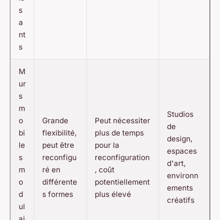
s
a
nt
s
M
ur
s
m
Studios
o
Grande
Peut nécessiter
de
bi
flexibilité,
plus de temps
design,
le
peut être
pour la
espaces
s
reconfigu
reconfiguration
d'art,
m
ré en
, coût
environn
o
différente
potentiellement
ements
d
s formes
plus élevé
créatifs
ul
ai