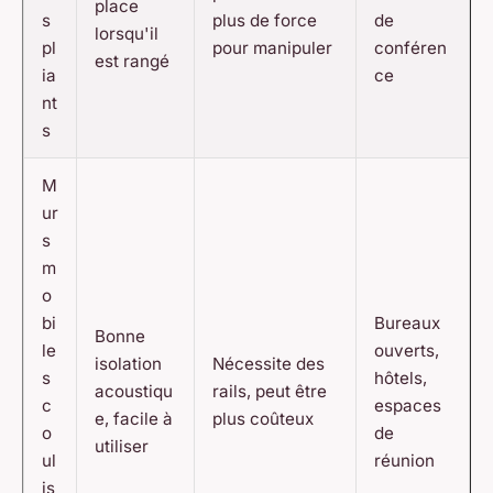
place
s
plus de force
de
lorsqu'il
pl
pour manipuler
conféren
est rangé
ia
ce
nt
s
M
ur
s
m
o
bi
Bureaux
Bonne
le
ouverts,
isolation
Nécessite des
s
hôtels,
acoustiqu
rails, peut être
c
espaces
e, facile à
plus coûteux
o
de
utiliser
ul
réunion
is