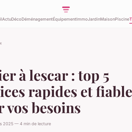
l
Actu
Déco
Déménagement
Équipement
Immo
Jardin
Maison
Piscine
T
x
ier à lescar : top 5
ices rapides et fiabl
 vos besoins
s 2025 — 4 min de lecture