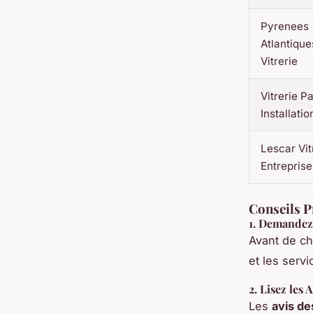
Pyrenees
Atlantique
Vitrerie
Vitrerie P
Installatio
Lescar Vit
Entreprise
Conseils P
1.
Demandez 
Avant de ch
et les servi
2.
Lisez les A
Les
avis de