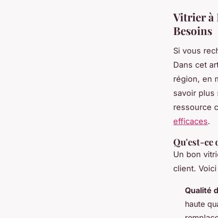
Vitrier à
Besoins
Si vous rech
Dans cet art
région, en m
savoir plus
ressource 
efficaces
.
Qu'est-ce 
Un bon vitri
client. Voic
Qualité 
haute qua
remplace