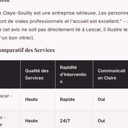
ients
:
e Claye-Souilly est une entreprise sérieuse. Les personn
sont de vraies professionnels et l'accueil est excellent." -
 cet avis ne soit pas directement lié à Lescar, il illustre l
un bon vitrier).
mparatif des Services
Rapidité
Qualité des
Communicati
d'Interventio
Services
on Claire
n
escar -
Haute
Rapide
Oui
s -
Haute
24/7
Oui
e