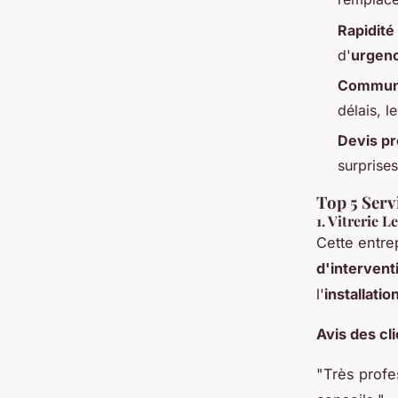
Rapidité
d'
urgenc
Communi
délais, l
Devis pr
surprises
Top 5 Servi
1.
Vitrerie L
Cette entre
d'intervent
l'
installatio
Avis des cl
"Très profe