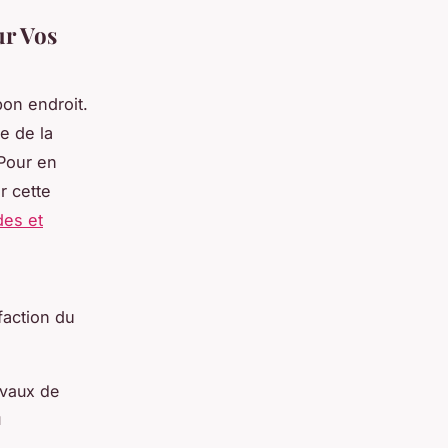
ur Vos
bon endroit.
ie de la
 Pour en
r cette
des et
sfaction du
ravaux de
u