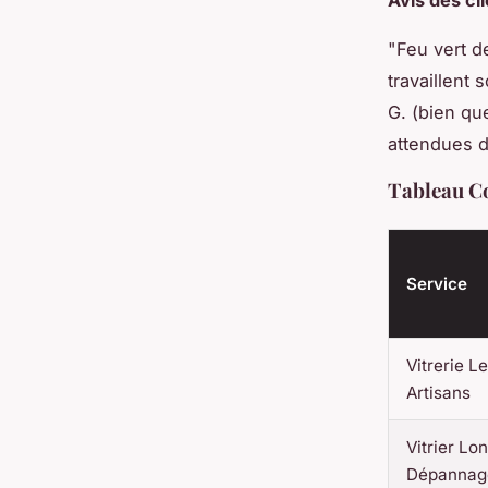
Avis des cl
"Feu vert d
travaillent 
G. (bien que
attendues d'
Tableau Co
Service
Vitrerie L
Artisans
Vitrier Lon
Dépannag