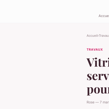
Accuei
Accueil
›
Travau
TRAVAUX
Vitr
serv
pour
Rose — 7 mar