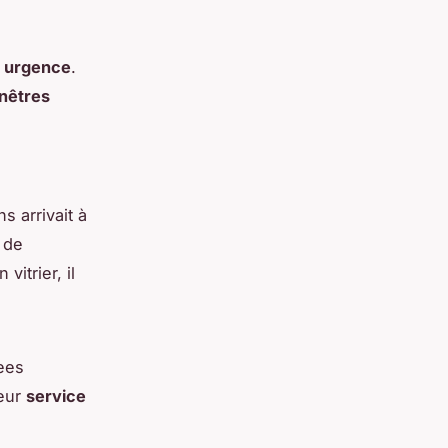
 urgence
.
nêtres
s arrivait à
 de
vitrier, il
nees
leur
service