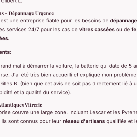
 Gilbert L.
ons - Dépannage Urgence
s est une entreprise fiable pour les besoins de
dépannage
 des services 24/7 pour les cas de
vitres cassées
ou de
fe
ées
.
ients
:
rand mal à démarrer la voiture, la batterie qui date de 5 an
rse. J'ai été très bien accueilli et expliqué mon problème
 Gilles B. (bien que cet avis ne soit pas directement lié à un 
apidité et la qualité du service).
tlantiques Vitrerie
prise couvre une large zone, incluant Lescar et les Pyre
. Ils sont connus pour leur
réseau d'artisans
qualifiés et 