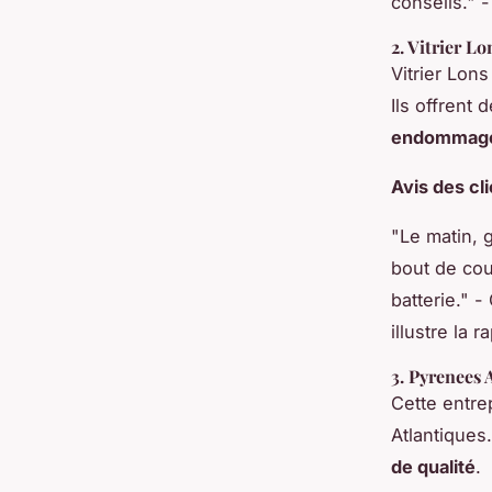
conseils." -
2.
Vitrier L
Vitrier Lon
Ils offrent
endommag
Avis des cl
"Le matin, g
bout de cou
batterie." -
illustre la r
3.
Pyrenees A
Cette entre
Atlantiques
de qualité
.