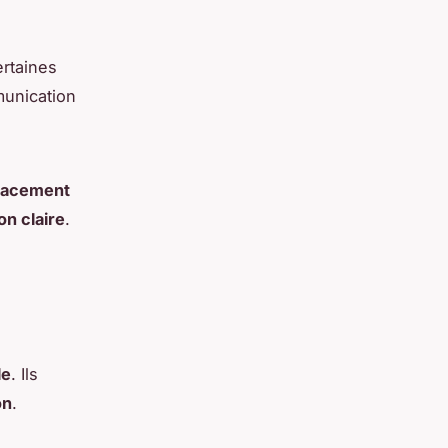
rtaines
munication
lacement
n claire
.
le
. Ils
on
.