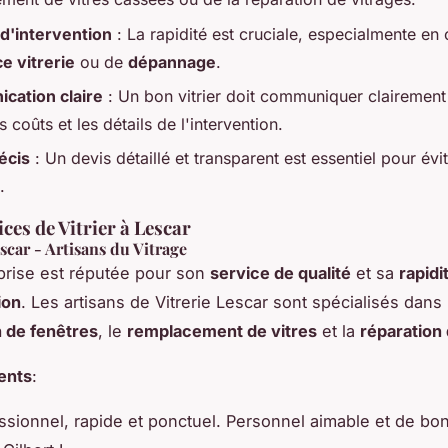
 d'intervention
: La rapidité est cruciale, especialmente en 
e vitrerie
ou de
dépannage
.
cation claire
: Un bon vitrier doit communiquer clairement 
es coûts et les détails de l'intervention.
écis
: Un devis détaillé et transparent est essentiel pour évit
.
ces de Vitrier à Lescar
escar - Artisans du Vitrage
prise est réputée pour son
service de qualité
et sa
rapidi
ion
. Les artisans de Vitrerie Lescar sont spécialisés dans
n de fenêtres
, le
remplacement de vitres
et la
réparation 
ients
:
ssionnel, rapide et ponctuel. Personnel aimable et de bo