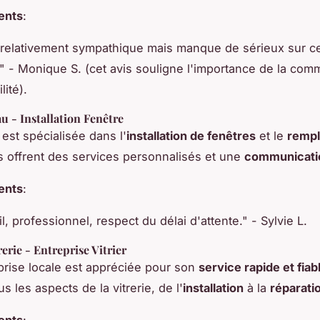
ients
:
relativement sympathique mais manque de sérieux sur ce
." - Monique S. (cet avis souligne l'importance de la com
lité).
au - Installation Fenêtre
 est spécialisée dans l'
installation de fenêtres
et le
remp
Ils offrent des services personnalisés et une
communicatio
ients
:
, professionnel, respect du délai d'attente." - Sylvie L.
rerie - Entreprise Vitrier
prise locale est appréciée pour son
service rapide et fiab
s les aspects de la vitrerie, de l'
installation
à la
réparati