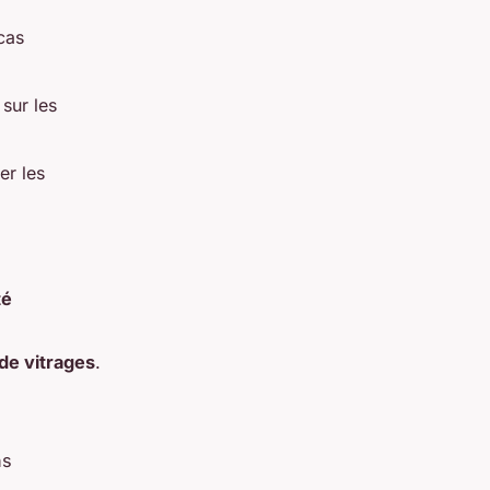
cas
sur les
er les
té
de vitrages
.
ns