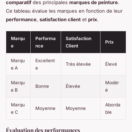
comparatif
des principales
marques de peinture
.
Ce tableau évalue les marques en fonction de leur
performance
,
satisfaction client
et
prix
.
Marqu
Performa
Satisfaction
Prix
e
nce
Client
Marqu
Excellent
Très élevée
Élevé
e A
e
Marqu
Modér
Bonne
Élevée
e B
é
Marqu
Aborda
Moyenne
Moyenne
e C
ble
Évaluation des performances