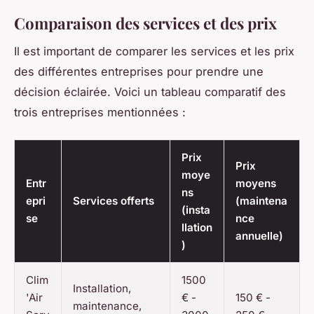
Comparaison des services et des prix
Il est important de comparer les services et les prix
des différentes entreprises pour prendre une
décision éclairée. Voici un tableau comparatif des
trois entreprises mentionnées :
Prix
Prix
moye
Entr
moyens
ns
epri
Services offerts
(maintena
(insta
se
nce
llation
annuelle)
)
Clim
1500
Installation,
'Air
€ -
150 € -
maintenance,