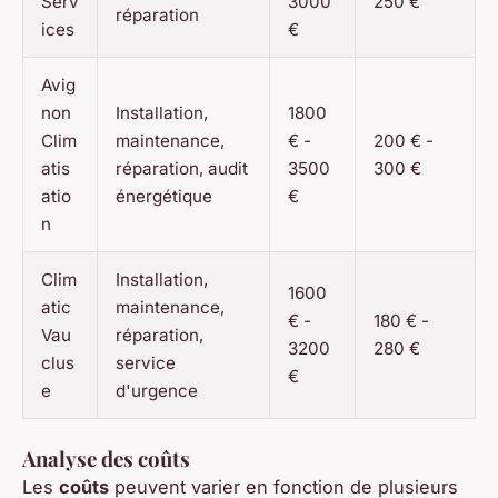
Serv
3000
250 €
réparation
ices
€
Avig
non
Installation,
1800
Clim
maintenance,
€ -
200 € -
atis
réparation, audit
3500
300 €
atio
énergétique
€
n
Clim
Installation,
1600
atic
maintenance,
€ -
180 € -
Vau
réparation,
3200
280 €
clus
service
€
e
d'urgence
Analyse des coûts
Les
coûts
peuvent varier en fonction de plusieurs