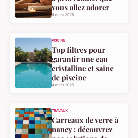
vous allez adorer
4 mars 2025
PISCINE
Top filtres pour
garantir une eau
cristalline et saine
de piscine
4 mars 2025
TRAVAUX
Carreaux de verre à
nancy : découvrez