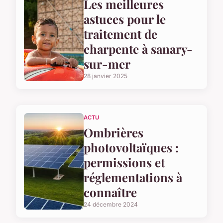
Les meilleures
astuces pour le
traitement de
charpente à sanary-
sur-mer
28 janvier 2025
ACTU
Ombrières
photovoltaïques :
permissions et
réglementations à
connaître
24 décembre 2024